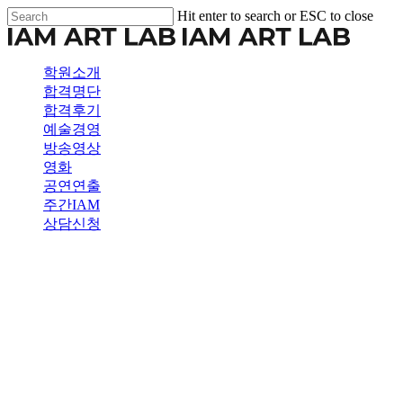
Skip
Hit enter to search or ESC to close
to
Close
main
Search
content
Menu
학원소개
합격명단
합격후기
예술경영
방송영상
영화
공연연출
주간IAM
상담신청