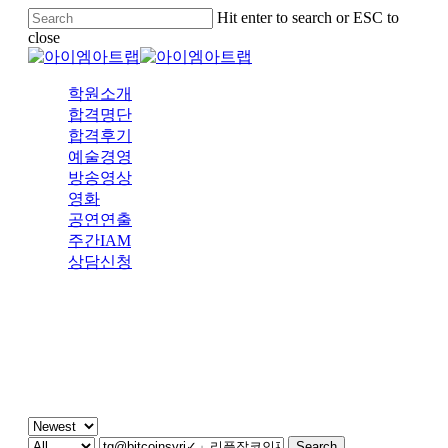
Skip
Hit enter to search or ESC to
to
close
main
Close
content
Search
Menu
학원소개
합격명단
합격후기
예술경영
방송영상
영화
공연연출
주간IAM
상담신청
주간 IAM
Search