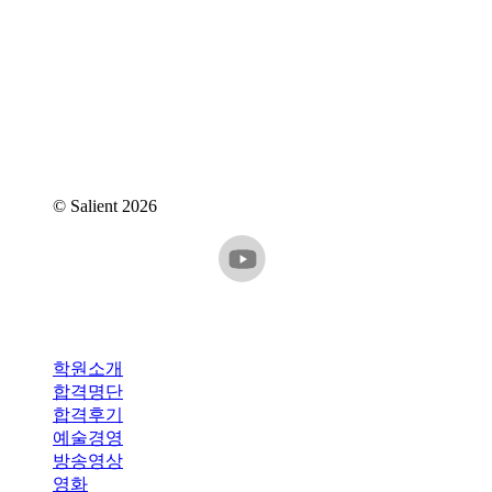
대표번호 : 070-4365-7818
주소 : 서울특별시 강남구 역삼동 837-4 2층
메일 : iam@iamartlab.com
© Salient
2026
Close
학원소개
Menu
합격명단
합격후기
예술경영
방송영상
영화