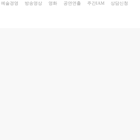
예술경영
방송영상
영화
공연연출
주간IAM
상담신청