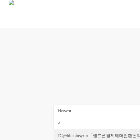
Skip
to
main
content
주간 IAM