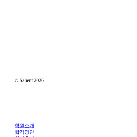
대표번호 : 070-4365-7818
주소 : 서울특별시 강남구 역삼동 837-4 2층
메일 : iam@iamartlab.com
© Salient
2026
Close
학원소개
Menu
합격명단