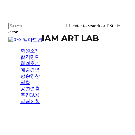
Skip
to
main
content
Hit enter to search or ESC to
close
Close
Search
Menu
학원소개
합격명단
합격후기
예술경영
방송영상
영화
공연연출
주간IAM
상담신청