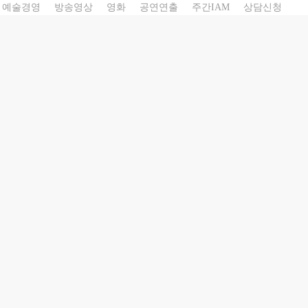
예술경영
방송영상
영화
공연연출
주간IAM
상담신청