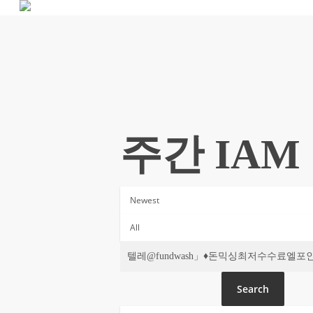
Skip
to
main
content
주간 IAM
Search