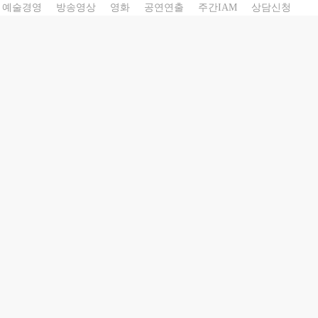
예술경영
방송영상
영화
공연연출
주간IAM
상담신청