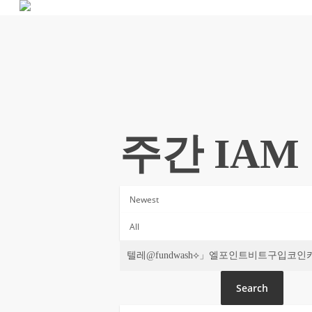
Skip
to
main
content
주간 IAM
Search