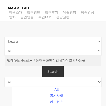
Skip
to
학원소개
합격명단
합격후기
예술경영
방송영상
main
영화
공연연출
주간IAM
상담신청
content
주간 IAM
Search
All
공지사항
카드뉴스