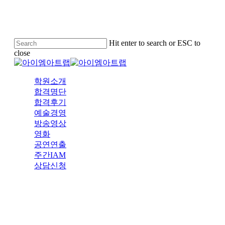
Skip
to
main
content
Hit enter to search or ESC to
close
Close
Search
Menu
학원소개
합격명단
합격후기
예술경영
방송영상
영화
공연연출
주간IAM
상담신청