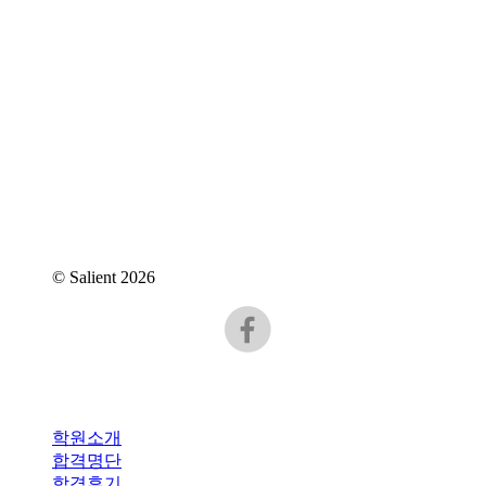
대표번호 : 070-4365-7818
주소 : 서울특별시 강남구 역삼동 837-4 2층
메일 : iam@iamartlab.com
© Salient
2026
Close
학원소개
Menu
합격명단
합격후기