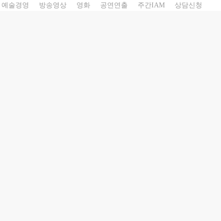
예술경영
방송영상
영화
공연연출
주간IAM
상담신청