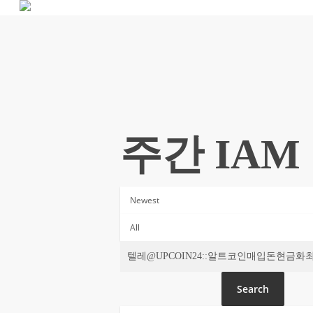
Skip
to
main
content
주간 IAM
Search