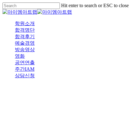
Skip
Hit enter to search or ESC to close
to
Close
main
Search
content
Menu
학원소개
합격명단
합격후기
예술경영
방송영상
영화
공연연출
주간IAM
상담신청