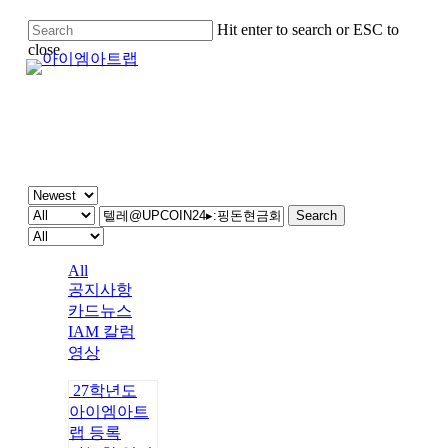
Skip
Hit enter to search or ESC to
to
close
main
Close
content
Search
주간 IAM
Search
All
공지사항
카드뉴스
IAM 칼럼
영상
27학년도
아이엠아트
랩 등록