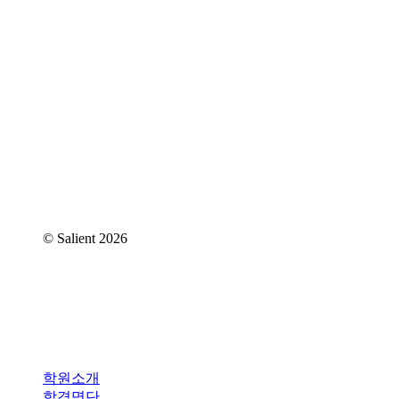
대표번호 : 070-4365-7818
주소 : 서울특별시 강남구 역삼동 837-4 2층
메일 : iam@iamartlab.com
© Salient
2026
Close
학원소개
Menu
합격명단