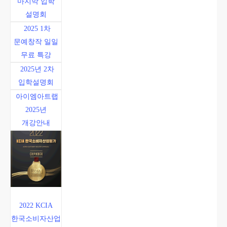
마지막 입학
설명회
2025 1차
문예창작 일일
무료 특강
2025년 2차
입학설명회
아이엠아트랩
2025년
개강안내
2022 KCIA
한국소비자산업