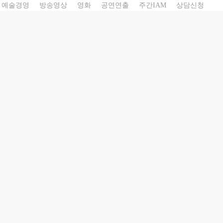
예술경영
방송영상
영화
공연연출
주간IAM
상담신청