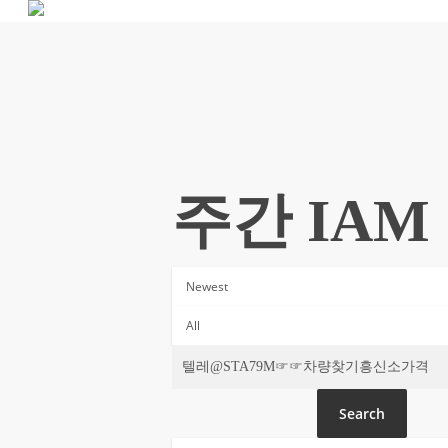
Skip
to
main
content
주간 IAM
Search