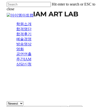
Skip
Hit enter to search or ESC to
to
close
main
Close
content
Search
Menu
학원소개
합격명단
합격후기
예술경영
방송영상
영화
공연연출
주간IAM
상담신청
주간 IAM