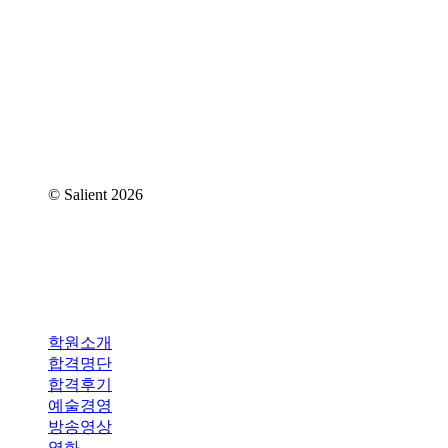
대표번호 : 070-4365-7818
주소 : 서울특별시 강남구 역삼동 837-4 2층
메일 : iam@iamartlab.com
© Salient
2026
Close
학원소개
Menu
합격명단
합격후기
예술경영
방송영상
영화