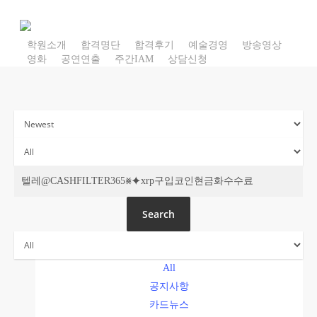
Skip
to
main
학원소개
합격명단
합격후기
예술경영
방송영상
영화
공연연출
주간IAM
상담신청
content
주간 IAM
Search
All
공지사항
카드뉴스