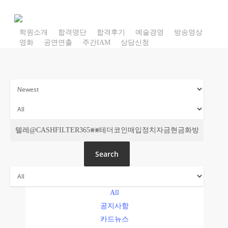
Skip
to
main
학원소개
합격명단
합격후기
예술경영
방송영상
영화
공연연출
주간IAM
상담신청
content
주간 IAM
Search
All
공지사항
카드뉴스