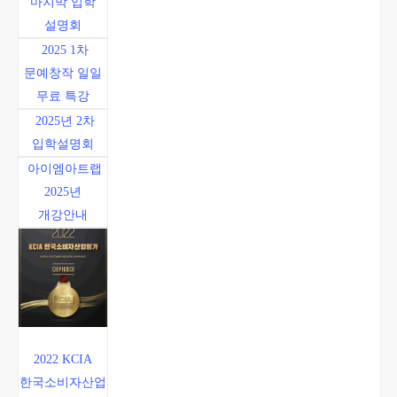
마지막 입학
설명회
2025 1차
문예창작 일일
무료 특강
2025년 2차
입학설명회
아이엠아트랩
2025년
개강안내
2022 KCIA
한국소비자산업