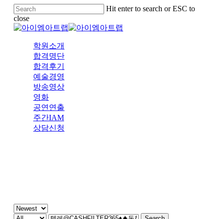
Skip
Hit enter to search or ESC to
to
close
main
Close
content
Search
Menu
학원소개
합격명단
합격후기
예술경영
방송영상
영화
공연연출
주간IAM
상담신청
주간 IAM
Search