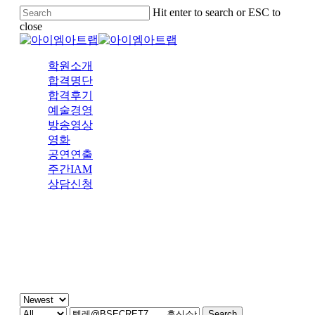
Skip
Hit enter to search or ESC to
to
close
main
Close
content
Search
Menu
학원소개
합격명단
합격후기
예술경영
방송영상
영화
공연연출
주간IAM
상담신청
주간 IAM
Search