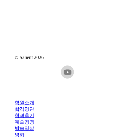
대표번호 : 070-4365-7818
주소 : 서울특별시 강남구 역삼동 837-4 2층
메일 : iam@iamartlab.com
© Salient
2026
Close
학원소개
Menu
합격명단
합격후기
예술경영
방송영상
영화