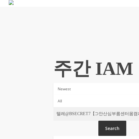
Skip
to
main
content
주간 IAM
Search