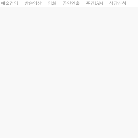
예술경영
방송영상
영화
공연연출
주간IAM
상담신청