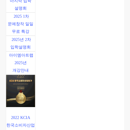
마지막 입학
설명회
2025 1차
문예창작 일일
무료 특강
2025년 2차
입학설명회
아이엠아트랩
2025년
개강안내
2022 KCIA
한국소비자산업