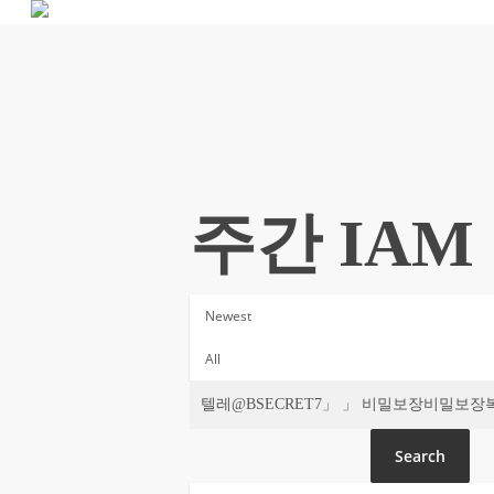
Skip
to
main
content
주간 IAM
Search