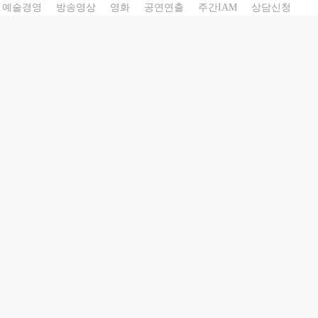
예술경영
방송영상
영화
공연연출
주간IAM
상담신청