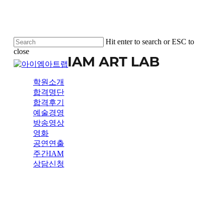
Skip
to
main
content
Hit enter to search or ESC to
close
Close
Search
Menu
학원소개
합격명단
합격후기
예술경영
방송영상
영화
공연연출
주간IAM
상담신청