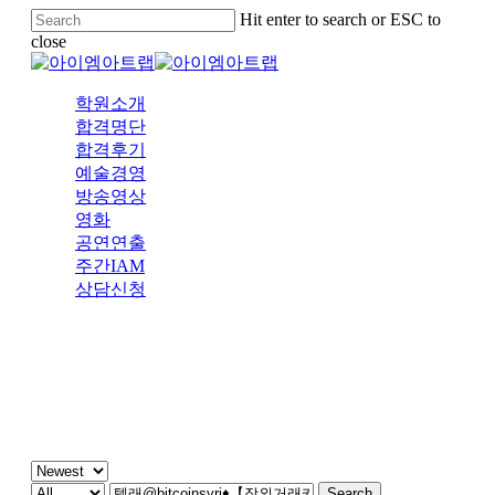
Skip
Hit enter to search or ESC to
to
close
main
Close
content
Search
Menu
학원소개
합격명단
합격후기
예술경영
방송영상
영화
공연연출
주간IAM
상담신청
주간 IAM
Search